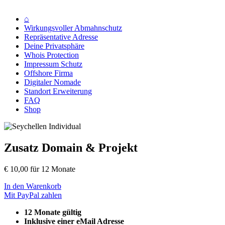
EINFACH, SCHNELL UND SICHER
⌂
Wirkungsvoller Abmahnschutz
Repräsentative Adresse
Deine Privatsphäre
Whois Protection
Impressum Schutz
Offshore Firma
Digitaler Nomade
Standort Erweiterung
FAQ
Shop
Zusatz Domain
&
Projekt
€
10,00
für 12 Monate
In den Warenkorb
Mit PayPal zahlen
12 Monate gültig
Inklusive einer eMail Adresse